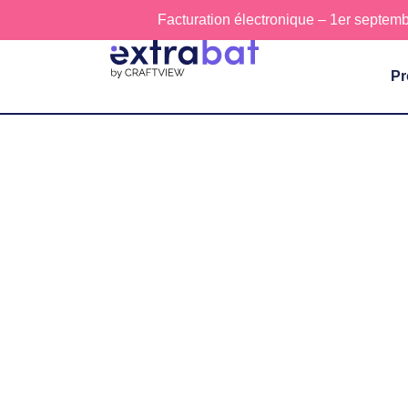
Facturation électronique – 1er septemb
Pr
OODRIVE SIGN : LOGICIEL DE SIGNATURE ÉLEC
PROFESSIONNELS DU BTP
Faites signer fac
vos devis, contra