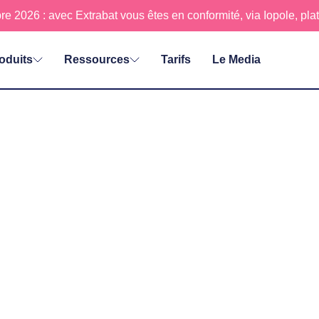
re 2026 : avec Extrabat vous êtes en conformité, via Iopole, p
oduits
Ressources
Tarifs
Le Media
TRONIQUE POUR LES
ilement
ts et