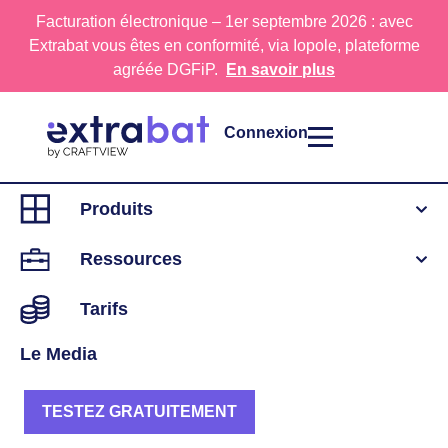
Facturation électronique – 1er septembre 2026 : avec
Extrabat vous êtes en conformité, via Iopole, plateforme
agréée DGFiP.
En savoir plus
Connexion
Produits
On vous rappelle
Ressources
Tarifs
Indiquez simplement votre numéro de téléphone
professionnel, un conseiller Extrabat vous rappelle
Le Media
dans les plus brefs délais pour échanger sur vos
besoins.
TESTEZ GRATUITEMENT